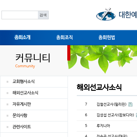
총회소개
총회조직
총회헌법
커뮤니티
Community
교회행사소식
해외선교사소식
해외선교사소식
자유게시판
7
김철선교사(필리핀)
문의사항
6
김성섭 선교사(캄보디아)
5
루지니아
관련사이트
4
진순곤 선교사(태국)